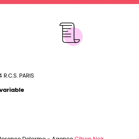
 R.C.S. PARIS
 variable
Florence Delorme - Agence
Citron Noir