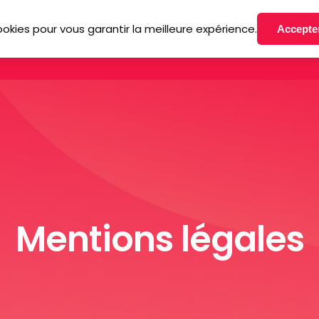
ookies pour vous garantir la meilleure expérience.
Accepte
ccueil
La méthode LSDP
Le livre
L’appli
Vidé
Mentions légales