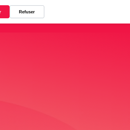
r
Refuser
os
Articles
Contact
FR