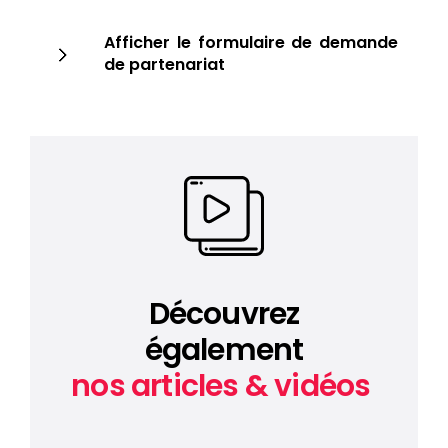
Afficher le formulaire de demande
de partenariat
Je propose un partenariat
avec Le Secret du Poids
Découvrez
également
Type
nos articles & vidéos
Physique
En ligne