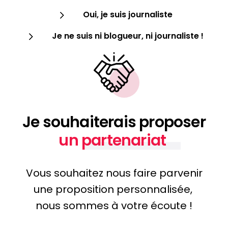
Oui, je suis journaliste
Demandez votre livre
Je ne suis ni blogueur, ni journaliste !
Demandez votre livre
Cliquez ici pour obtenir le livre
Je souhaiterais proposer
un partenariat
Vous souhaitez nous faire parvenir
une proposition personnalisée,
nous sommes à votre écoute !
Envoyer
Envoyer